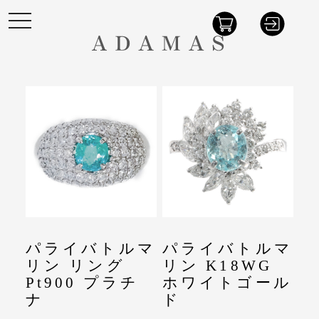
t
o
g
g
l
e
n
a
v
i
g
a
t
i
o
n
パライバトルマ
パライバトルマ
リン リング
リン K18WG
Pt900 プラチ
ホワイトゴール
ナ
ド