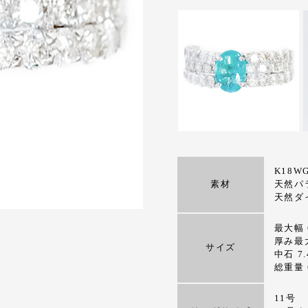
K18
素材
天然パラ
天然ダイ
最大幅 
厚み最大
サイズ
中石 7.
総重量 6
11号