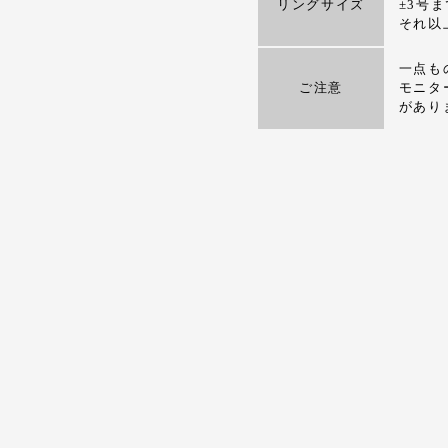
リングサイズ
±3号
それ以
一点も
ご注意
モニタ
があり