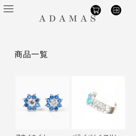
t
o
g
g
l
e
n
a
v
i
商品一覧
g
a
t
i
o
n