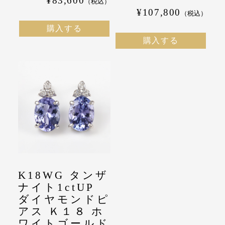
¥83,600
（税込）
¥107,800
（税込）
購入する
購入する
K18WG タンザ
ナイト1ctUP
ダイヤモンドピ
アス Ｋ１８ ホ
ワイトゴールド