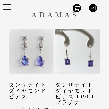
t
o
g
g
l
e
n
a
v
i
g
a
t
i
o
n
タンザナイト
タンザナイト
ダイヤモンド
ダイヤモンド
ピアス
ピアス Pt900
プラチナ