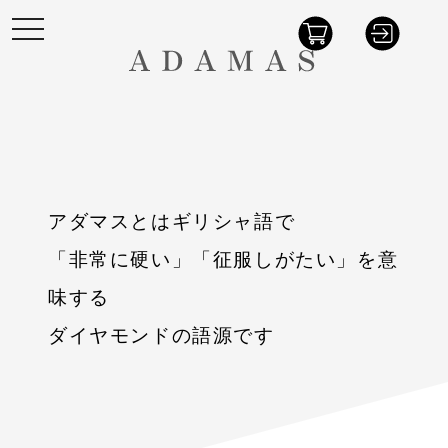
t
o
g
g
l
e
n
a
v
i
g
a
t
アダマスとはギリシャ語で
i
o
n
「非常に硬い」「征服しがたい」を意
味する
ダイヤモンドの語源です